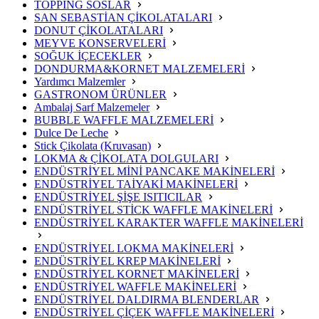
TOPPİNG SOSLAR
SAN SEBASTİAN ÇİKOLATALARI
DONUT ÇİKOLATALARI
MEYVE KONSERVELERİ
SOĞUK İÇECEKLER
DONDURMA&KORNET MALZEMELERİ
Yardımcı Malzemler
GASTRONOM ÜRÜNLER
Ambalaj Sarf Malzemeler
BUBBLE WAFFLE MALZEMELERİ
Dulce De Leche
Stick Çikolata (Kruvasan)
LOKMA & ÇİKOLATA DOLGULARI
ENDÜSTRİYEL MİNİ PANCAKE MAKİNELERİ
ENDÜSTRİYEL TAİYAKİ MAKİNELERİ
ENDÜSTRİYEL ŞİŞE ISITICILAR
ENDÜSTRİYEL STİCK WAFFLE MAKİNELERİ
ENDÜSTRİYEL KARAKTER WAFFLE MAKİNELERİ
ENDÜSTRİYEL LOKMA MAKİNELERİ
ENDÜSTRİYEL KREP MAKİNELERİ
ENDÜSTRİYEL KORNET MAKİNELERİ
ENDÜSTRİYEL WAFFLE MAKİNELERİ
ENDÜSTRİYEL DALDIRMA BLENDERLAR
ENDÜSTRİYEL ÇİÇEK WAFFLE MAKİNELERİ