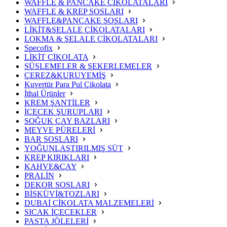
WAFFLE & PANCAKE ÇİKOLATALARI
WAFFLE & KREP SOSLARI
WAFFLE&PANCAKE SOSLARI
LİKİT&ŞELALE ÇİKOLATALARI
LOKMA & ŞELALE ÇİKOLATALARI
Specofix
LİKİT ÇİKOLATA
SÜSLEMELER & ŞEKERLEMELER
ÇEREZ&KURUYEMİŞ
Kuvertür Para Pul Çikolata
İthal Ürünler
KREM ŞANTİLER
İÇECEK ŞURUPLARI
SOĞUK ÇAY BAZLARI
MEYVE PÜRELERİ
BAR SOSLARI
YOĞUNLAŞTIRILMIŞ SÜT
KREP KIRIKLARI
KAHVE&ÇAY
PRALİN
DEKOR SOSLARI
BİSKÜVİ&TOZLARI
DUBAİ ÇİKOLATA MALZEMELERİ
SICAK İÇECEKLER
PASTA JÖLELERİ