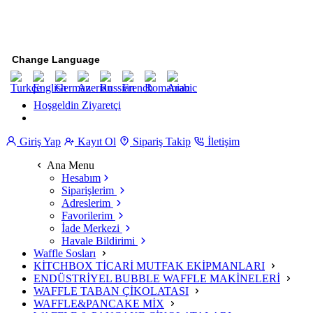
Change Language
Hoşgeldin Ziyaretçi
Giriş Yap
Kayıt Ol
Sipariş Takip
İletişim
Ana Menu
Hesabım
Siparişlerim
Adreslerim
Favorilerim
İade Merkezi
Havale Bildirimi
Waffle Sosları
KİTCHBOX TİCARİ MUTFAK EKİPMANLARI
ENDÜSTRİYEL BUBBLE WAFFLE MAKİNELERİ
WAFFLE TABAN ÇİKOLATASI
WAFFLE&PANCAKE MİX