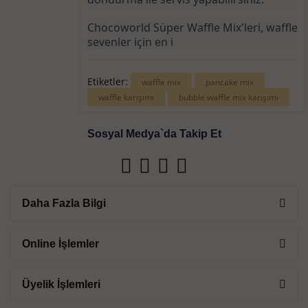
Chocoworld Süper Waffle Mix'leri, waffle 
sevenler için en i
Etiketler:
waffle mix
pancake mix
waffle karışımı
bubble waffle mix karışımı
Sosyal Medya`da Takip Et
Daha Fazla Bilgi
Online İşlemler
Üyelik İşlemleri