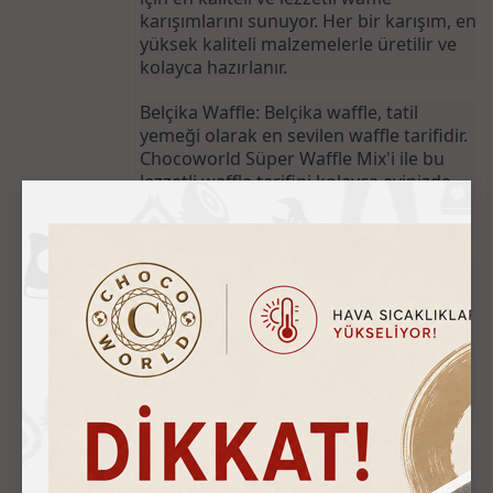
karışımlarını sunuyor. Her bir karışım, en 
yüksek kaliteli malzemelerle üretilir ve 
kolayca hazırlanır.
Belçika Waffle: Belçika waffle, tatil 
yemeği olarak en sevilen waffle tarifidir. 
Chocoworld Süper Waffle Mix'i ile bu 
lezzetli waffle tarifini kolayca evinizde 
hazırlayabilirsiniz. Lezzetli ve kabarık 
waffle hamurunun tadını çıkarın.
Bubble Waffle: Bubble waffle, çocuklar 
için en sevilen waffle tarifidir. Bu 
eğlenceli ve renkli waffle tarifi, 
Chocoworld Süper Waffle Mix'i ile 
kolayca hazırlanır. Çocuklarınız için 
harika bir aperatif veya atıştırmalık 
olarak kullanabilirsiniz.
Churros: Churros, waffle sevenler için 
harika bir alternatiftir. Chocoworld 